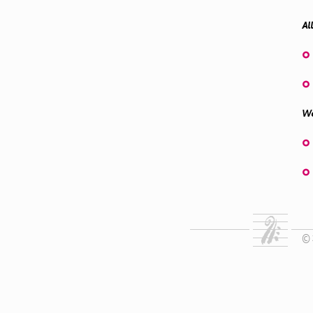
Al
We
© 