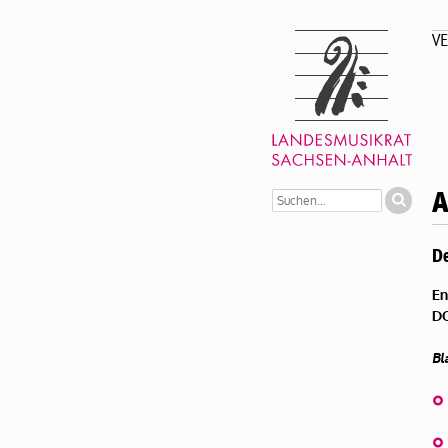
VE
A
De
En
DO
Bl