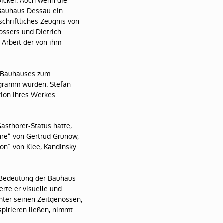
Dicker. Auch wenn die
Bauhaus Dessau ein
 schriftliches Zeugnis von
ossers und Dietrich
 Arbeit der von ihm
s Bauhauses zum
rogramm wurden. Stefan
tion ihres Werkes
asthörer-Status hatte,
hre“ von Gertrud Grunow,
on“ von Klee, Kandinsky
“ Bedeutung der Bauhaus-
erte er visuelle und
nter seinen Zeitgenossen,
spirieren ließen, nimmt