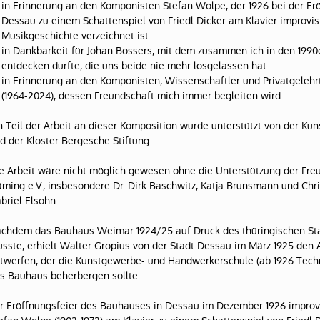
in Erinnerung an den Komponisten Stefan Wolpe, der 1926 bei der Er
Dessau zu einem Schattenspiel von Friedl Dicker am Klavier improvisi
Musikgeschichte verzeichnet ist
in Dankbarkeit für Johan Bossers, mit dem zusammen ich in den 1990
entdecken durfte, die uns beide nie mehr losgelassen hat
in Erinnerung an den Komponisten, Wissenschaftler und Privatgelehr
(1964-2024), dessen Freundschaft mich immer begleiten wird
n Teil der Arbeit an dieser Komposition wurde unterstützt von der Ku
d der Kloster Bergesche Stiftung.
e Arbeit wäre nicht möglich gewesen ohne die Unterstützung der Fr
äming e.V., insbesondere Dr. Dirk Baschwitz, Katja Brunsmann und Chr
briel Elsohn.
chdem das Bauhaus Weimar 1924/25 auf Druck des thüringischen St
sste, erhielt Walter Gropius von der Stadt Dessau im März 1925 den 
twerfen, der die Kunstgewerbe- und Handwerkerschule (ab 1926 Tech
s Bauhaus beherbergen sollte.
r Eröffnungsfeier des Bauhauses in Dessau im Dezember 1926 improv