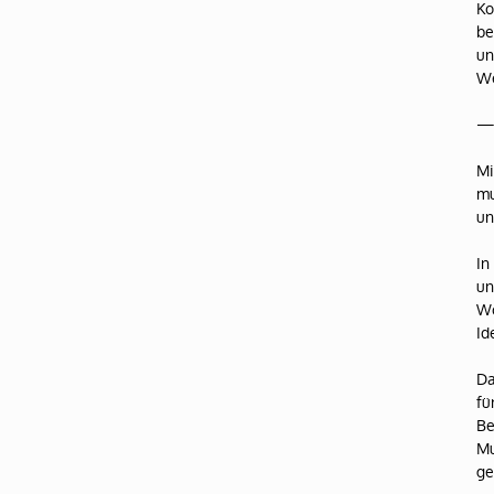
Ko
be
un
We
Mi
mu
un
In
un
Wo
Id
Da
fü
Be
Mu
ge