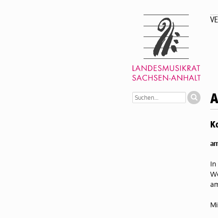
VE
A
Ko
am
In
We
am
Mi