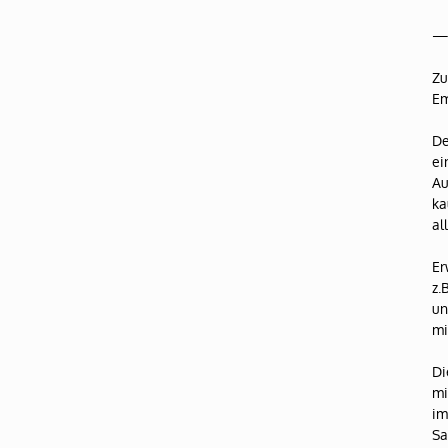
Zu
Em
De
ei
Au
ka
al
Er
z.
un
mi
Di
mi
im
Sa