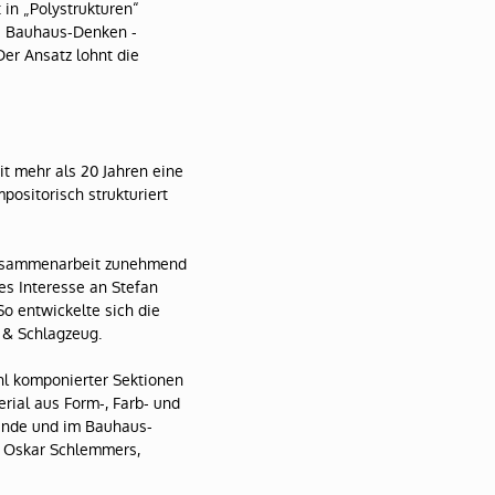
 in „Polystrukturen“
as Bauhaus-Denken -
Der Ansatz lohnt die
t mehr als 20 Jahren eine
mpositorisch strukturiert
 Zusammenarbeit zunehmend
es Interesse an Stefan
o entwickelte sich die
 & Schlagzeug.
ahl komponierter Sektionen
rial aus Form-, Farb- und
ände und im Bauhaus-
nd Oskar Schlemmers,