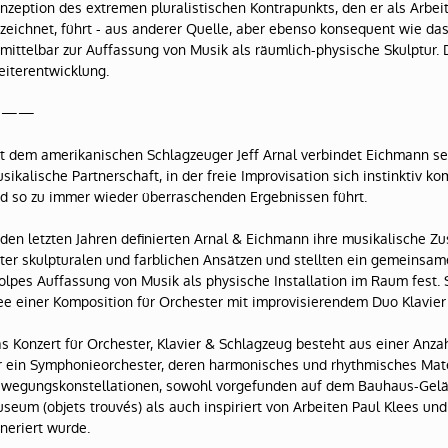
nzeption des extremen pluralistischen Kontrapunkts, den er als Arbeit
zeichnet, führt - aus anderer Quelle, aber ebenso konsequent wie d
mittelbar zur Auffassung von Musik als räumlich-physische Skulptur. 
iterentwicklung.
———
t dem amerikanischen Schlagzeuger Jeff Arnal verbindet Eichmann sei
sikalische Partnerschaft, in der freie Improvisation sich instinktiv ko
d so zu immer wieder überraschenden Ergebnissen führt.
 den letzten Jahren definierten Arnal & Eichmann ihre musikalische
ter skulpturalen und farblichen Ansätzen und stellten ein gemeinsam
lpes Auffassung von Musik als physische Installation im Raum fest. S
ee einer Komposition für Orchester mit improvisierendem Duo Klavier
s Konzert für Orchester, Klavier & Schlagzeug besteht aus einer Anz
r ein Symphonieorchester, deren harmonisches und rhythmisches Mate
wegungskonstellationen, sowohl vorgefunden auf dem Bauhaus-Gel
seum (objets trouvés) als auch inspiriert von Arbeiten Paul Klees u
neriert wurde.