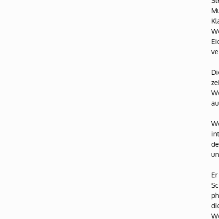
St
Mu
Kl
Wo
Ei
ve
Di
ze
Wo
au
Wo
in
de
un
Er
Sc
ph
di
Wo