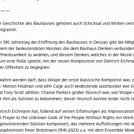
———
r Geschichte des Bauhauses gehören auch Schicksal und Wirken seine
igration.
r 100. Jahrestag der Eröffnung des Bauhauses in Dessau gibt die Mögl
nem der bedeutendsten Musiker, die dem Bauhaus-Denken verbunden
fmerksamkeit zu widmen, und diesem Denken, welches in der Musik ü
um eine Rolle spielte, mit der neuen Komposition von Dietrich Eichma
ler Offenheit zu begegnen.
wähnt werden darf, dass Wolpe der erste klassische Komponist war, 
B. Morton Feldman und John Cage auch bedeutende Jazzmusiker wie Ge
d Tony Scott zählten. Charlie Parkers großer Wunsch war, von Wolpe e
t ihm als Solisten zu bekommen; dieser Wunsch konnte leider nicht re
etrich Eichmann hat, fußend auf seinen Erfahrungen als Improvisatio
t Prayer to the Unknown Gods of the People Without Rights ein Werk
provisierenden Solisten komponiert, das mehrere Aufführungen mit d
xophonisten Peter Brötzmann (1941-2023) u.a. mit dem Ensemble Mode