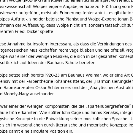
efan Wolpe (1902-1972) am Klavier zu einem Schattenspiel von Friedl 
sikwissenschaft Wolpes eigene Angabe, er habe zur Eröffnung vom 
avierwerk aufgeführt, meist als Erinnerungsfehler abtut - es gibt kein
lpes Auftritt -, sind der belgische Pianist und Wolpe-Experte Johan B
chmann der Auffassung, dass Wolpe nicht irrt, sondern tatsächlich zur
rehrten Friedl Dicker spielte.
ese Annahme ist insofern interessant, als dass die Verbindungen de
itgenössischen Musikschaffen recht vage blieben und nie offiziell P
lpe war einer der wenigen Musiker, die sich in der gesamten Konzep
sdrücklich auf Ideen der Bauhaus-Schule beriefen.
lpe setzte sich bereits 1920-23 am Bauhaus Weimar, wo er eine Art G
tensiv mit der Farbentheorie Johannes Ittens, der „Harmonisierungsle
n Raumkonzepten Oskar Schlemmers und der „Analytischen Abstrakti
d Moholy-Nagy auseinander.
 war einer der wenigen Komponisten, die die „spartenübergreifende
hule früh erkannten. Wie später John Cage und Iannis Xenakis, integri
ysische Konzepte in die Entwicklung seiner musikalischen Sprache. U
e sich im wesentlichen durch literarische und rhetorische Konzepte in
lpe damit eine singuläre Position ein.