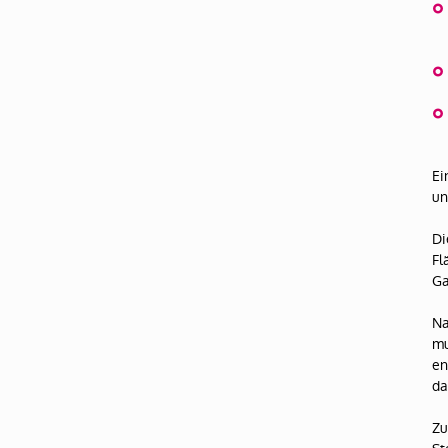
Ei
un
Di
Fl
Ga
Na
mu
en
da
Zu