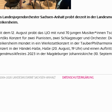
s Landesjugendorchester Sachsen-Anhalt probt derzeit in der Landes
ikersheim.
it dem 12. August probt das LJO mit rund 70 jungen Musiker*innen Tsc
rtóks Konzert für zwei Pianisten, zwei Schlagzeuger und Orchester. D
ikersheim mündet in ein Werkstattkonzert in der TauberPhilharmonie (
nzert in der Händel-Halle, Halle (20. August, 19 Uhr) und einen Auftrit
gendmusikfestes 2023 in der Magdeburger Johanniskirche (10. Septembe
2004-2026 LANDESMUSIKRAT SACHSEN-ANHALT
DATENSCHUTZERKLÄRUNG