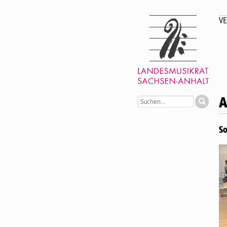
VE
A
So