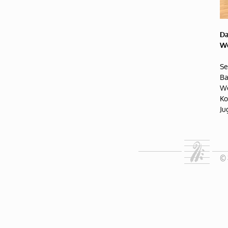
Da
We
Se
Ba
We
Ko
Ju
© 